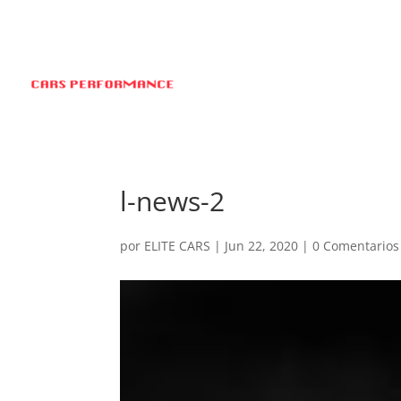
l-news-2
por
ELITE CARS
|
Jun 22, 2020
|
0 Comentarios