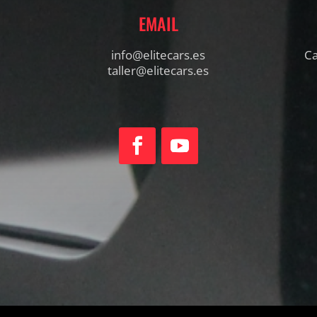
EMAIL
info@elitecars.es
Ca
taller@elitecars.es