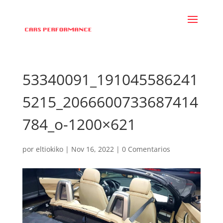
53340091_191045586241
5215_2066600733687414
784_o-1200×621
por
eltiokiko
|
Nov 16, 2022
|
0 Comentarios