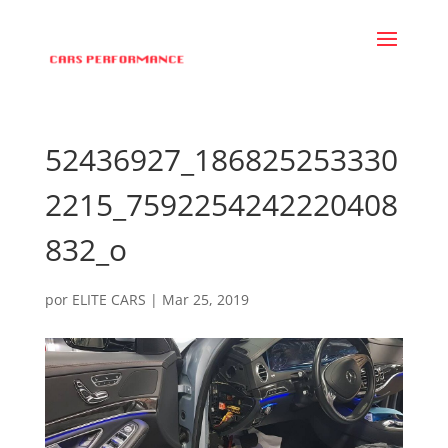
52436927_186825253330
2215_7592254242220408
832_o
por
ELITE CARS
|
Mar 25, 2019